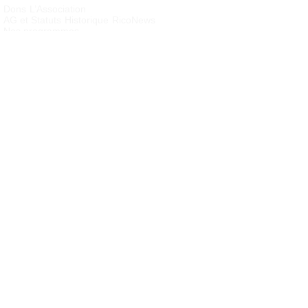
Dons
L’Association
AG et Statuts
Historique
RicoNews
Nos programmes
Cambodge : Orphelinat Cofco
Cambodge : Sinn’s village
Nous aider – Agir
Bénévolat
Devenir membre
Parrainer un enfant
Soutenir un
programme
Contacts