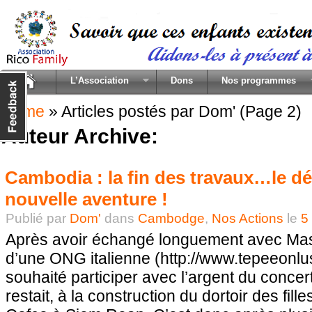
L’Association
Dons
Nos programmes
Home
»
Articles postés par Dom'
(Page 2)
Auteur Archive:
Cambodia : la fin des travaux…le d
nouvelle aventure !
Publié par
Dom'
dans
Cambodge
,
Nos Actions
le
5
Après avoir échangé longuement avec Mas
d’une ONG italienne (http://www.tepeeonlu
souhaité participer avec l’argent du concert
restait, à la construction du dortoir des fille