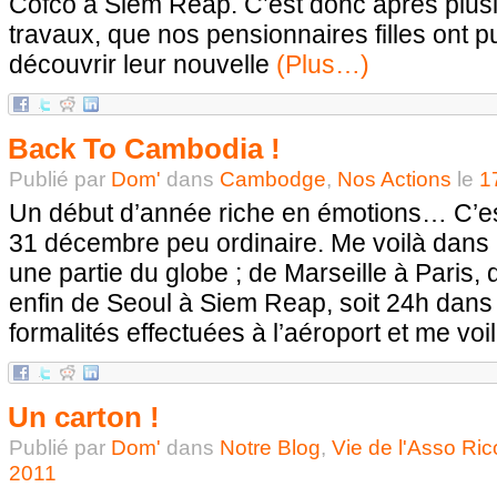
Cofco à Siem Reap. C’est donc après plus
travaux, que nos pensionnaires filles ont p
découvrir leur nouvelle
(Plus…)
Back To Cambodia !
Publié par
Dom'
dans
Cambodge
,
Nos Actions
le
1
Un début d’année riche en émotions… C’est
31 décembre peu ordinaire. Me voilà dans l
une partie du globe ; de Marseille à Paris, 
enfin de Seoul à Siem Reap, soit 24h dans 
formalités effectuées à l’aéroport et me voi
Un carton !
Publié par
Dom'
dans
Notre Blog
,
Vie de l'Asso Ric
2011