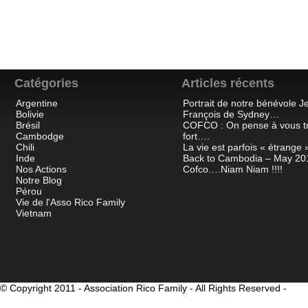
Catégories
Articles récents
Argentine
Portrait de notre bénévole J
Bolivie
François de Sydney…
Brésil
COFCO : On pense à vous t
Cambodge
fort….
Chili
La vie est parfois « étrange »
Inde
Back to Cambodia – May 20
Nos Actions
Cofco….Niam Niam !!!!
Notre Blog
Pérou
Vie de l'Asso Rico Family
Vietnam
© Copyright 2011 - Association Rico Family - All Rights Reserved -