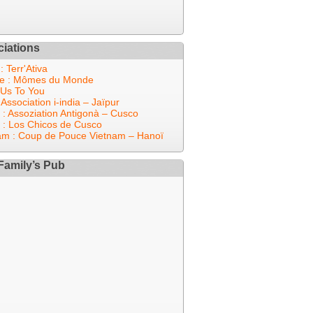
iations
 : Terr'Ativa
e : Mômes du Monde
Us To You
 Association i-india – Jaïpur
 : Assoziation Antigonà – Cusco
 : Los Chicos de Cusco
am : Coup de Pouce Vietnam – Hanoï
Family’s Pub