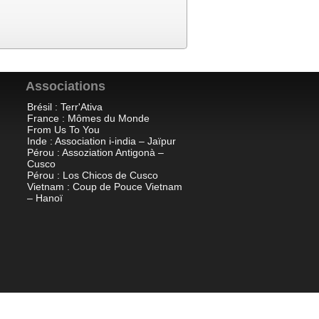
Associations
Brésil : Terr'Ativa
France : Mômes du Monde
From Us To You
Inde : Association i-india – Jaïpur
Pérou : Assoziation Antigonà –
Cusco
Pérou : Los Chicos de Cusco
Vietnam : Coup de Pouce Vietnam
– Hanoï