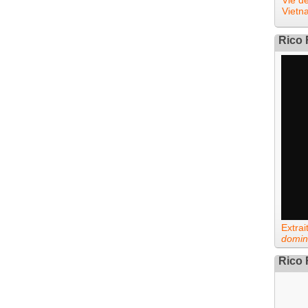
Vie d
Vietn
Rico 
Extra
domin
Rico 