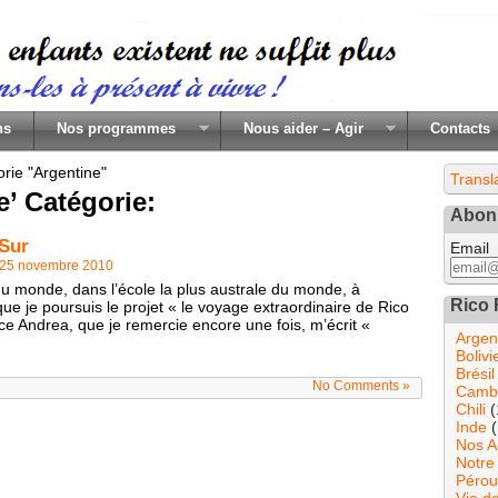
ns
Nos programmes
Nous aider – Agir
Contacts
rie "Argentine"
Transl
e’ Catégorie:
Abonn
 Sur
Email
25 novembre 2010
u monde, dans l’école la plus australe du monde, à
Rico 
que je poursuis le projet « le voyage extraordinaire de Rico
ce Andrea, que je remercie encore une fois, m’écrit «
Argen
Bolivi
Brésil
No Comments »
Camb
Chili
(
Inde
(
Nos A
Notre
Pérou