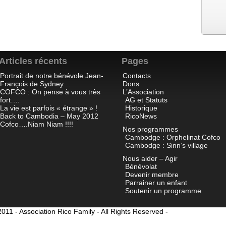
Articles récents
Pages
Portrait de notre bénévole Jean-
Contacts
François de Sydney…
Dons
COFCO : On pense à vous très
L’Association
fort….
AG et Statuts
La vie est parfois « étrange » !
Historique
Back to Cambodia – May 2012
RicoNews
Cofco….Niam Niam !!!!
Nos programmes
Cambodge : Orphelinat Cofco
Cambodge : Sinn’s village
Nous aider – Agir
Bénévolat
Devenir membre
Parrainer un enfant
Soutenir un programme
011 - Association Rico Family - All Rights Reserved -