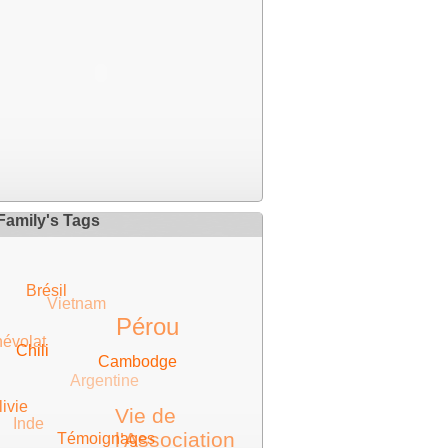
Family's Tags
Brésil
Vietnam
Pérou
névolat
Chili
Cambodge
Argentine
ivie
Vie de
Inde
l'Association
Témoignages