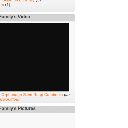
e l'Asso Rico Family
(5)
am
(1)
Family’s Video
it Orphanage Siem Reap Cambodia
par
icworldtour
Family’s Pictures