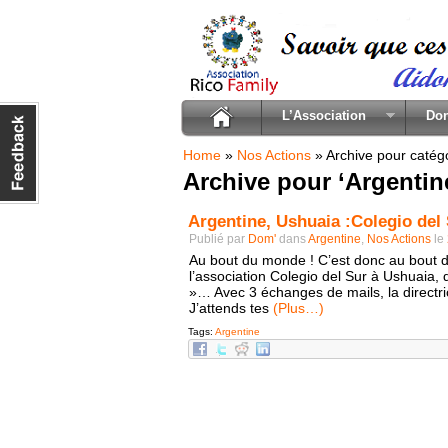
L’Association
Do
Home
»
Nos Actions
»
Archive pour catégo
Archive pour ‘Argentin
Argentine, Ushuaia :Colegio del
Publié par
Dom'
dans
Argentine
,
Nos Actions
le
Au bout du monde ! C’est donc au bout d
l’association Colegio del Sur à Ushuaia, 
»… Avec 3 échanges de mails, la directri
J’attends tes
(Plus…)
Tags:
Argentine