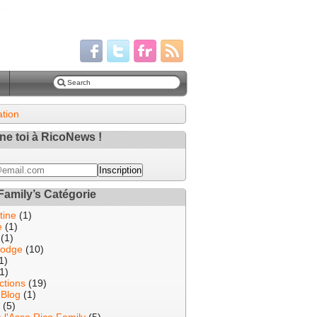
ation
e toi à RicoNews !
Family’s Catégorie
tine
(1)
e
(1)
(1)
odge
(10)
1)
1)
ctions
(19)
 Blog
(1)
(5)