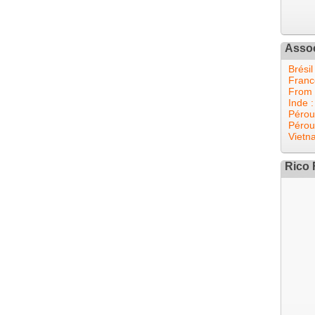
Assoc
Brésil
Franc
From 
Inde :
Pérou
Pérou
Vietn
Rico 