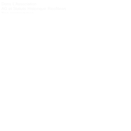
Dons
L’Association
AG et Statuts
Historique
RicoNews
Nos programmes
Cambodge : Orphelinat Cofco
Cambodge : Sinn’s village
Nous aider – Agir
Bénévolat
Devenir membre
Parrainer un enfant
Soutenir un
programme
Contacts