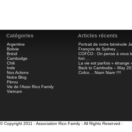
Catégories
Articles récents
Argentine
Portrait de notre bénévole J
Bolivie
François de Sydney…
Brésil
COFCO : On pense à vous t
Cambodge
fort….
Chili
La vie est parfois « étrange »
Inde
Back to Cambodia – May 20
Nos Actions
Cofco….Niam Niam !!!!
Notre Blog
Pérou
Vie de l'Asso Rico Family
Vietnam
© Copyright 2011 - Association Rico Family - All Rights Reserved -