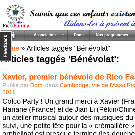
L’Association
Dons
Nos programmes
Home
»
Articles taggés "Bénévolat"
Articles taggés ‘Bénévolat’:
Xavier, premier bénévole de Rico Fa
Publié par
Dom'
dans
Cambodge
,
Vie de l'Asso Ri
2011
Cofco Party ! Un grand merci à Xavier (Fra
Hanane (France) et de Jian Li (Pékin/Chin
un atelier musical autour des musiques du
suivi, une petite fête pour la « crémaillère
orphelinat est presque terminé (les douches