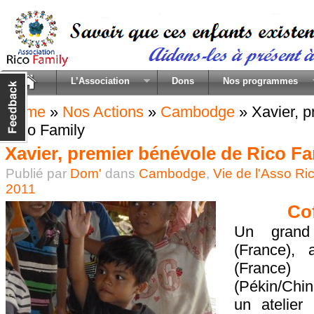
L’Association
Dons
Nos programmes
Home
»
Nos Actions
»
Cambodge
»
Xavier, 
Rico Family
Xavier, premier bénévole de Rico Fa
Publié par
Dom'
dans
Cambodge
,
Vie de l'Asso Ri
2011
Cof
Un grand
(France),
(France)
(Pékin/Chi
un atelier