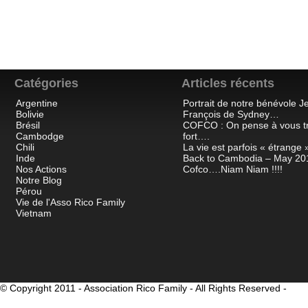
Catégories
Articles récents
Argentine
Portrait de notre bénévole J
Bolivie
François de Sydney…
Brésil
COFCO : On pense à vous t
Cambodge
fort….
Chili
La vie est parfois « étrange »
Inde
Back to Cambodia – May 20
Nos Actions
Cofco….Niam Niam !!!!
Notre Blog
Pérou
Vie de l'Asso Rico Family
Vietnam
© Copyright 2011 - Association Rico Family - All Rights Reserved -