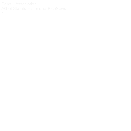
Dons
L’Association
AG et Statuts
Historique
RicoNews
Nos programmes
Cambodge : Orphelinat Cofco
Cambodge : Sinn’s village
Nous aider – Agir
Bénévolat
Devenir membre
Parrainer un enfant
Soutenir un
programme
Contacts