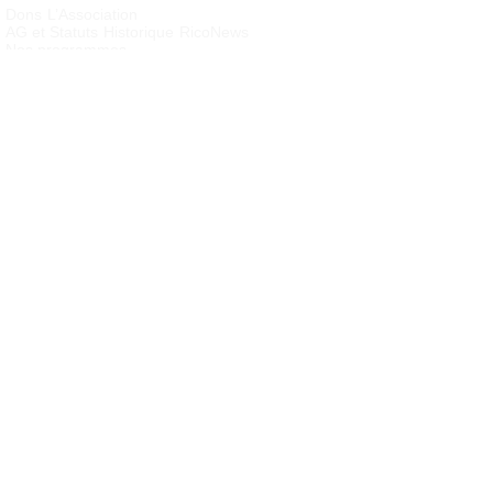
Dons
L’Association
AG et Statuts
Historique
RicoNews
Nos programmes
Cambodge : Orphelinat Cofco
Cambodge : Sinn’s village
Nous aider – Agir
Bénévolat
Devenir membre
Parrainer un enfant
Soutenir un
programme
Contacts