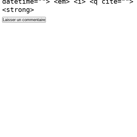
datetime=""> <em> <i> <q cite="">
<strong>