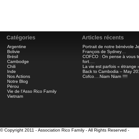
Catégories
Articles récents
Argentine
Portrait de notre bénévole J
Bolivie
François de Sydney…
Brésil
COFCO : On pense à vous t
Cambodge
fort….
Chili
La vie est parfois « étrange »
Inde
Back to Cambodia – May 20
Nos Actions
Cofco….Niam Niam !!!!
Notre Blog
Pérou
Vie de l'Asso Rico Family
Vietnam
© Copyright 2011 - Association Rico Family - All Rights Reserved -